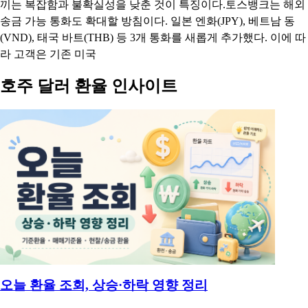
토스뱅크는 해외 송금 수수료 면제 혜택을 올해 12월 31일까지
연장한다고 14일 밝혔다. 기존 7개 송금 가능 통화에 적용 중인
해외 송금 수수료 3,900원 면제 혜택을 연말까지 이어가고, 향후
추가되는 통화에도 동일한 혜택을 적용한다.이번 수수료 면제 연
장은 올해 1월 해외 송금 서비스 출시 이후 꾸준히 늘고 있는 고
객 수요에 발맞춰 더 많은 고객이 비용 부담을 덜고 해외 송금을
이용할 수 있도록 하기 위해 마련됐다. 고객들은 토스뱅크 앱에
서 해외 송금을 보낼 때 발생하는 송금 수수료 3,900원을 올해 12
월 31일까지 면제받을 수 있다.토스뱅크 해외 송금은 고객이 송
금 과정에서 필요한 정보를 직관적으로 확인할 수 있는 '보이는
해외 송금' 경험을 제공한다. 예상 도착 금액과 수수료 등 주요 정
보를 앱 안에서 쉽게 확인할 수 있도록 해, 해외 송금 과정에서 느
끼는 복잡함과 불확실성을 낮춘 것이 특징이다.토스뱅크는 해외
송금 가능 통화도 확대할 방침이다. 일본 엔화(JPY), 베트남 동
(VND), 태국 바트(THB) 등 3개 통화를 새롭게 추가했다. 이에 따
라 고객은 기존 미국
호주 달러 환율 인사이트