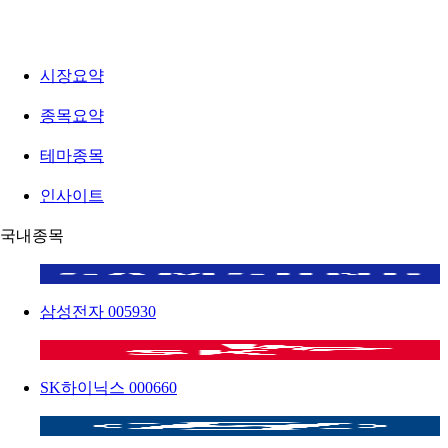
시장요약
종목요약
테마종목
인사이트
국내종목
삼성전자
005930
SK하이닉스
000660