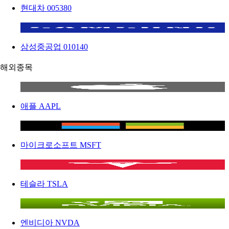
현대차
005380
삼성중공업
010140
해외종목
애플
AAPL
마이크로소프트
MSFT
테슬라
TSLA
엔비디아
NVDA