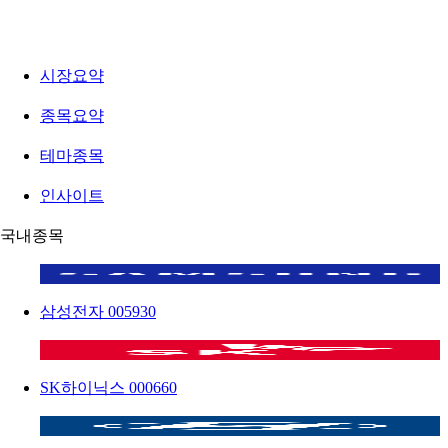
시장요약
종목요약
테마종목
인사이트
국내종목
삼성전자
005930
SK하이닉스
000660