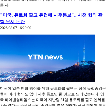
를 팔고 엔화를 사들였다는 사실을 거래가 이미 끝난 뒤에야 통
보받았다고 복수의 소식통이 전했다. 한 소식통은 크리스틴 라가
르드 ECB 총재와 스콧 베선트 미 재무장관이 토요일인 지난 1일
에야 이번 외환시장 개입 조치에 관해 통화했다고 밝혔다.통상적
으로는 미국이 이런 시장 개입을 할 때 유로화가 아닌 달러를 사
용할 것으로 예상됐지만, 미국은 예상을 깨고 유로화를 매각했
다. 이는 달러를 팔 경우 달러화 약세를 유도하는 조치로 받아들
여져 트럼프 행정부의 '강한 달러' 정책을 훼손할 수 있다는 우려
때문으로 알려졌다. 경제학자들과 애널리스트들은 미국의 장기
국채 금리가 19년 만의 최고 수준을 보이는 상황에서 일본이 미
국채를 매도하지 않도록 하려는 목적도 이번 개입 배경에 있었을
것으로 보고 있다.ECB 내부에서는 미국이 이번 거래에서 유로화
를 사
"미국, 유로화 팔고 유럽에 사후통보"...사전 협의 관
행 무시 논란
2026.08.07 16:29:00