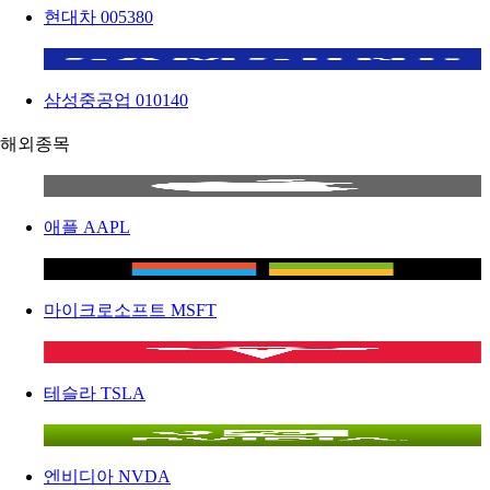
현대차
005380
삼성중공업
010140
해외종목
애플
AAPL
마이크로소프트
MSFT
테슬라
TSLA
엔비디아
NVDA