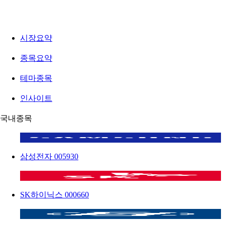
시장요약
종목요약
테마종목
인사이트
국내종목
삼성전자
005930
SK하이닉스
000660