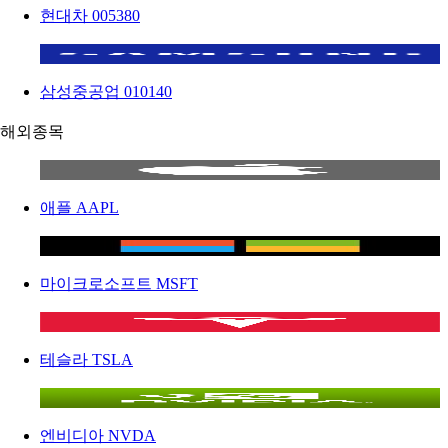
현대차
005380
삼성중공업
010140
해외종목
애플
AAPL
마이크로소프트
MSFT
테슬라
TSLA
엔비디아
NVDA