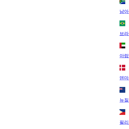
남아
브라
아랍
덴마
뉴질
필리