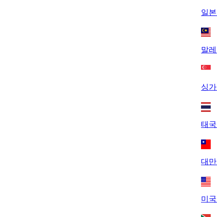
일본 
말레
싱가
태국
대만
미국