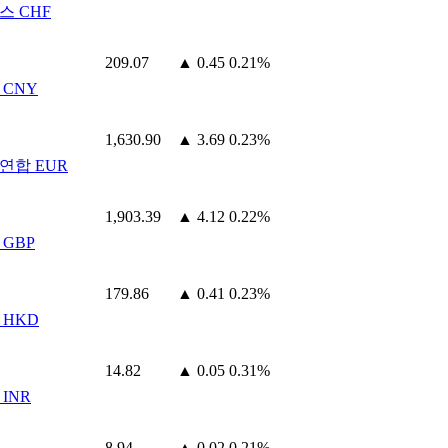
스 CHF
209.07
▲ 0.45
0.21%
 CNY
1,630.90
▲ 3.69
0.23%
연합 EUR
1,903.39
▲ 4.12
0.22%
 GBP
179.86
▲ 0.41
0.23%
 HKD
14.82
▲ 0.05
0.31%
INR
8.94
▲ 0.02
0.21%