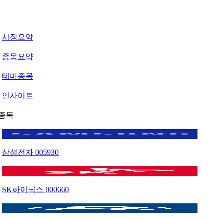
시장요약
종목요약
테마종목
인사이트
종목
삼성전자
005930
SK하이닉스
000660