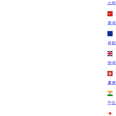
스위
중국
유럽
영국
홍콩
인도 