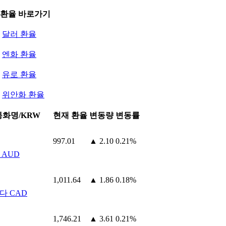
 환율 바로가기
달러 환율
엔화 환율
유로 환율
위안화 환율
통화명/KRW
현재 환율
변동량
변동률
997.01
▲ 2.10
0.21%
 AUD
1,011.64
▲ 1.86
0.18%
다 CAD
1,746.21
▲ 3.61
0.21%