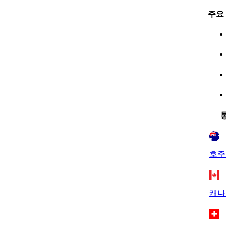
주요
호주
캐나