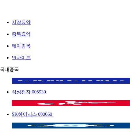
시장요약
종목요약
테마종목
인사이트
국내종목
삼성전자
005930
SK하이닉스
000660