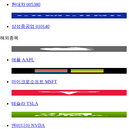
현대차
005380
삼성중공업
010140
해외종목
애플
AAPL
마이크로소프트
MSFT
테슬라
TSLA
엔비디아
NVDA