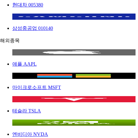
현대차
005380
삼성중공업
010140
해외종목
애플
AAPL
마이크로소프트
MSFT
테슬라
TSLA
엔비디아
NVDA