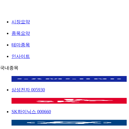
시장요약
종목요약
테마종목
인사이트
국내종목
삼성전자
005930
SK하이닉스
000660