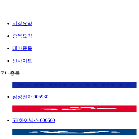
시장요약
종목요약
테마종목
인사이트
국내종목
삼성전자
005930
SK하이닉스
000660