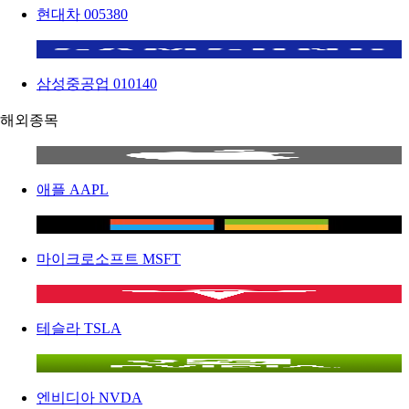
현대차
005380
삼성중공업
010140
해외종목
애플
AAPL
마이크로소프트
MSFT
테슬라
TSLA
엔비디아
NVDA