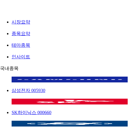
시장요약
종목요약
테마종목
인사이트
국내종목
삼성전자
005930
SK하이닉스
000660