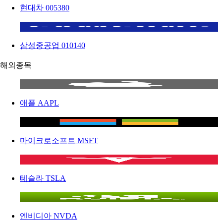
현대차
005380
삼성중공업
010140
해외종목
애플
AAPL
마이크로소프트
MSFT
테슬라
TSLA
엔비디아
NVDA