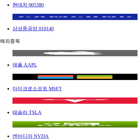
현대차
005380
삼성중공업
010140
해외종목
애플
AAPL
마이크로소프트
MSFT
테슬라
TSLA
엔비디아
NVDA