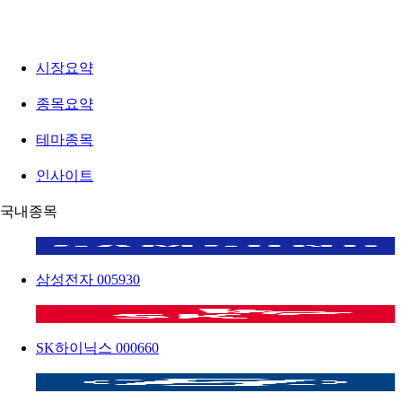
시장요약
종목요약
테마종목
인사이트
국내종목
삼성전자
005930
SK하이닉스
000660