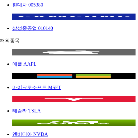
현대차
005380
삼성중공업
010140
해외종목
애플
AAPL
마이크로소프트
MSFT
테슬라
TSLA
엔비디아
NVDA