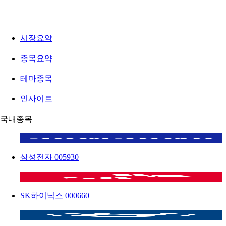
시장요약
종목요약
테마종목
인사이트
국내종목
삼성전자
005930
SK하이닉스
000660