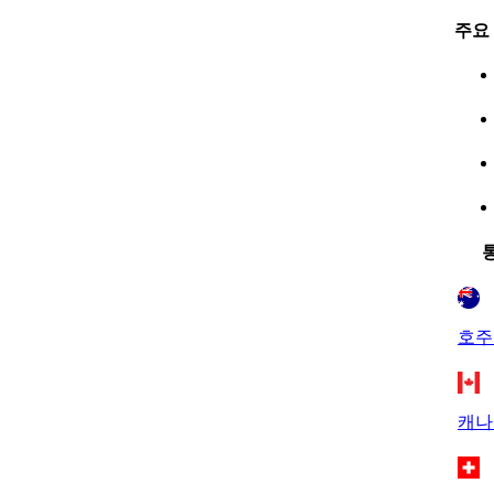
주요
호주
캐나