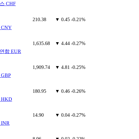
스 CHF
210.38
▼ 0.45
-0.21%
 CNY
1,635.68
▼ 4.44
-0.27%
연합 EUR
1,909.74
▼ 4.81
-0.25%
 GBP
180.95
▼ 0.46
-0.26%
 HKD
14.90
▼ 0.04
-0.27%
INR
8.96
▼ 0.02
-0.22%