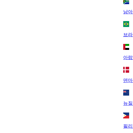
남아
브라
아랍
덴마
뉴질
필리