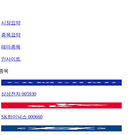
시장요약
종목요약
테마종목
인사이트
종목
삼성전자
005930
SK하이닉스
000660