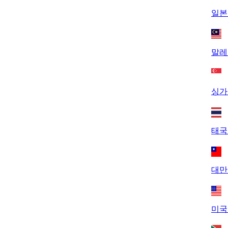
일본 
말레
싱가
태국
대만
미국