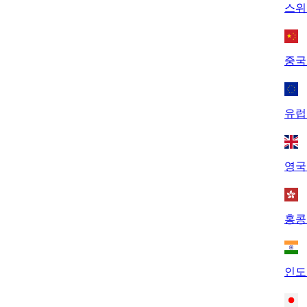
스위
중국
유럽
영국
홍콩
인도 