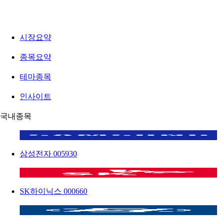
시장요약
종목요약
테마종목
인사이트
국내종목
삼성전자
005930
SK하이닉스
000660