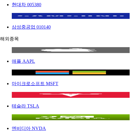
현대차
005380
삼성중공업
010140
해외종목
애플
AAPL
마이크로소프트
MSFT
테슬라
TSLA
엔비디아
NVDA