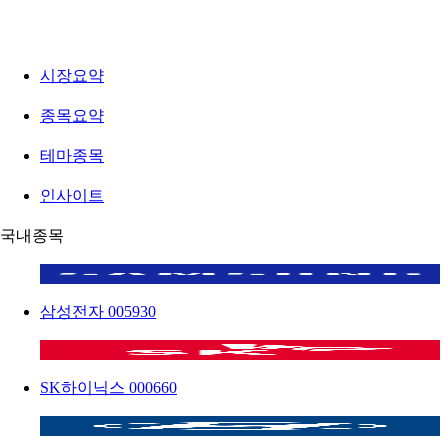
시장요약
종목요약
테마종목
인사이트
국내종목
삼성전자
005930
SK하이닉스
000660