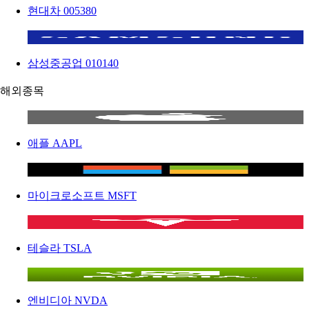
현대차
005380
삼성중공업
010140
해외종목
애플
AAPL
마이크로소프트
MSFT
테슬라
TSLA
엔비디아
NVDA