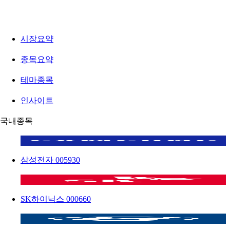
시장요약
종목요약
테마종목
인사이트
국내종목
삼성전자
005930
SK하이닉스
000660