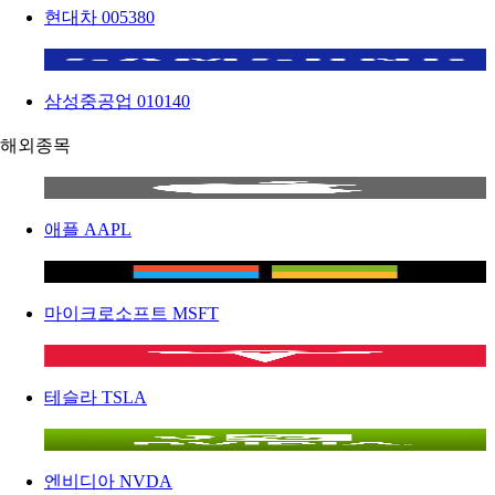
현대차
005380
삼성중공업
010140
해외종목
애플
AAPL
마이크로소프트
MSFT
테슬라
TSLA
엔비디아
NVDA