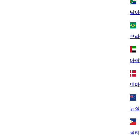
남아
브라
아랍
덴마
뉴질
필리