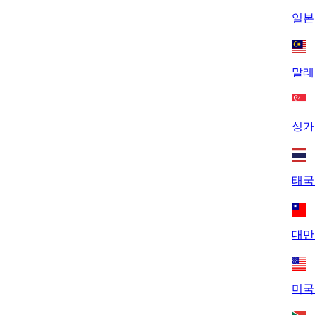
일본 
말레
싱가
태국
대만
미국