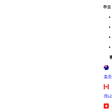
주요
호주
캐나