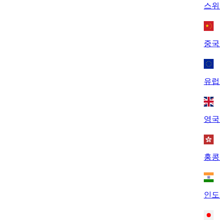
스위
중국
유럽
영국
홍콩
인도 