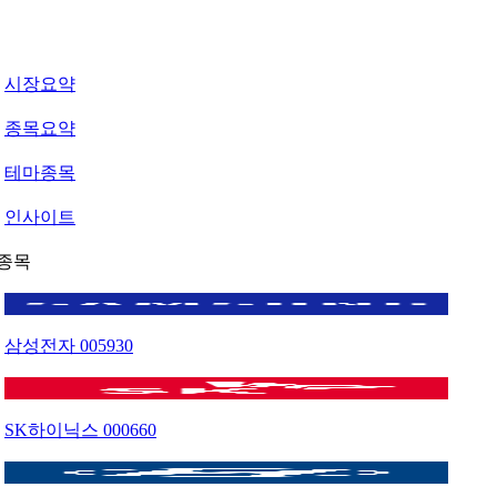
시장요약
종목요약
테마종목
인사이트
종목
삼성전자
005930
SK하이닉스
000660