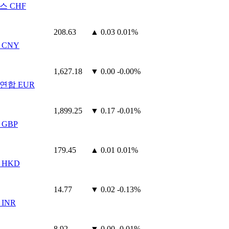
스 CHF
208.63
▲ 0.03
0.01%
 CNY
1,627.18
▼ 0.00
-0.00%
연합 EUR
1,899.25
▼ 0.17
-0.01%
 GBP
179.45
▲ 0.01
0.01%
 HKD
14.77
▼ 0.02
-0.13%
INR
8.92
▼ 0.00
-0.01%