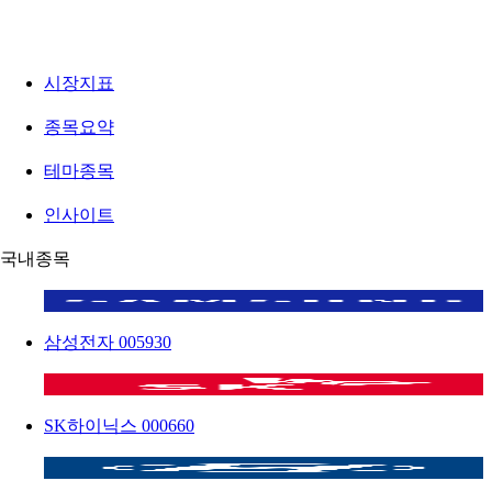
시장지표
종목요약
테마종목
인사이트
국내종목
삼성전자
005930
SK하이닉스
000660