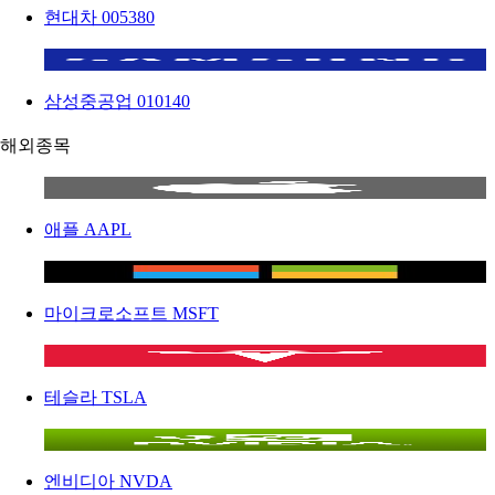
현대차
005380
삼성중공업
010140
해외종목
애플
AAPL
마이크로소프트
MSFT
테슬라
TSLA
엔비디아
NVDA