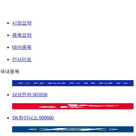
시장요약
종목요약
테마종목
인사이트
국내종목
삼성전자
005930
SK하이닉스
000660