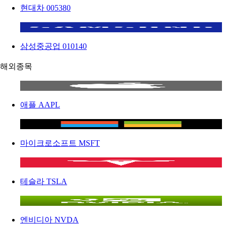
현대차
005380
삼성중공업
010140
해외종목
애플
AAPL
마이크로소프트
MSFT
테슬라
TSLA
엔비디아
NVDA