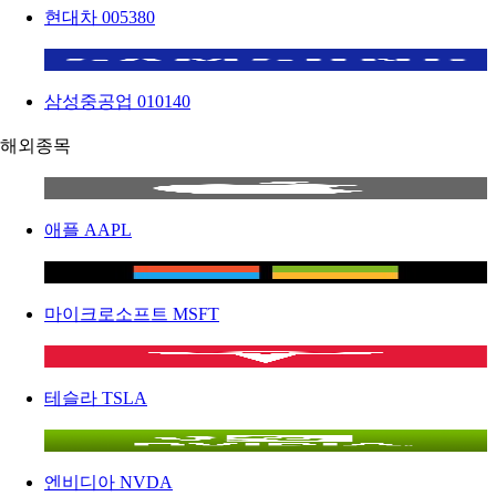
현대차
005380
삼성중공업
010140
해외종목
애플
AAPL
마이크로소프트
MSFT
테슬라
TSLA
엔비디아
NVDA