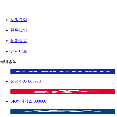
시장요약
종목요약
테마종목
인사이트
국내종목
삼성전자
005930
SK하이닉스
000660