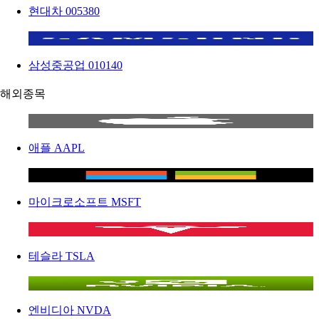
현대차
005380
삼성중공업
010140
해외종목
애플
AAPL
마이크로소프트
MSFT
테슬라
TSLA
엔비디아
NVDA