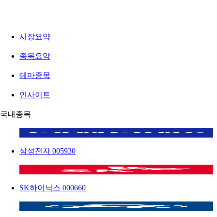
시장요약
종목요약
테마종목
인사이트
국내종목
삼성전자
005930
SK하이닉스
000660