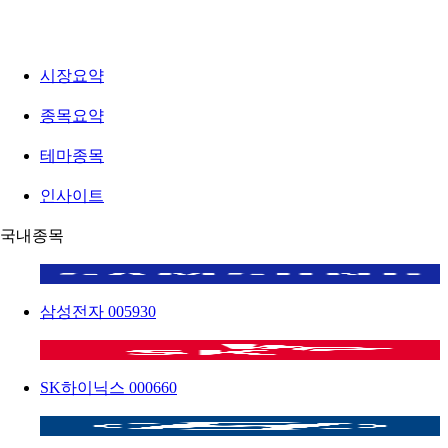
시장요약
종목요약
테마종목
인사이트
국내종목
삼성전자
005930
SK하이닉스
000660