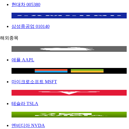
현대차
005380
삼성중공업
010140
해외종목
애플
AAPL
마이크로소프트
MSFT
테슬라
TSLA
엔비디아
NVDA