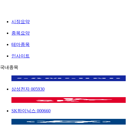
시장요약
종목요약
테마종목
인사이트
국내종목
삼성전자
005930
SK하이닉스
000660