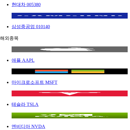
현대차
005380
삼성중공업
010140
해외종목
애플
AAPL
마이크로소프트
MSFT
테슬라
TSLA
엔비디아
NVDA