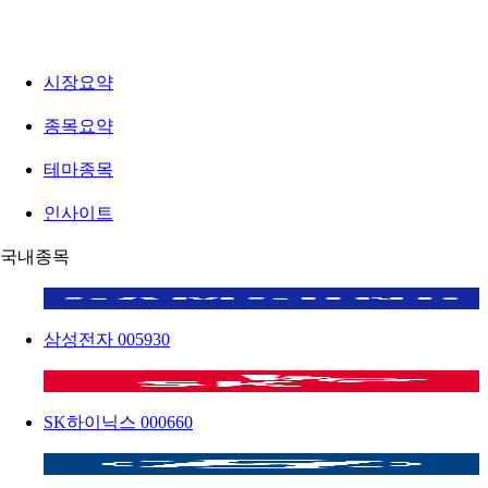
시장요약
종목요약
테마종목
인사이트
국내종목
삼성전자
005930
SK하이닉스
000660