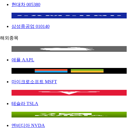
현대차
005380
삼성중공업
010140
해외종목
애플
AAPL
마이크로소프트
MSFT
테슬라
TSLA
엔비디아
NVDA