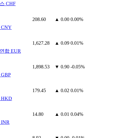
스 CHF
208.60
▲ 0.00
0.00%
 CNY
1,627.28
▲ 0.09
0.01%
연합 EUR
1,898.53
▼ 0.90
-0.05%
 GBP
179.45
▲ 0.02
0.01%
 HKD
14.80
▲ 0.01
0.04%
INR
8.92
▼ 0.00
-0.01%