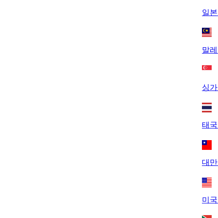
일본 
말레
싱가
태국
대만
미국