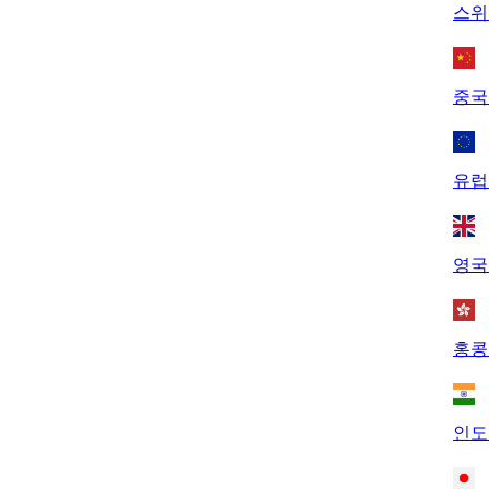
스위
중국
유럽
영국
홍콩
인도 