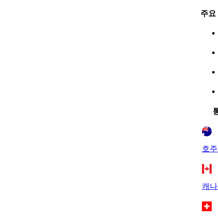
주요
호주
캐나