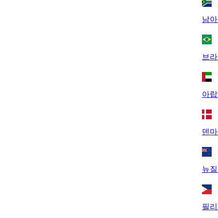
남아
브라
아랍
덴마
뉴질
필리