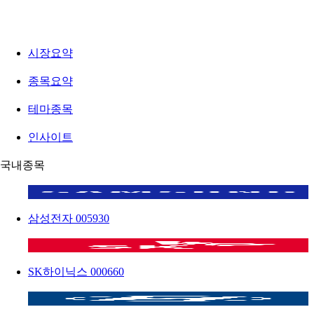
시장요약
종목요약
테마종목
인사이트
국내종목
삼성전자
005930
SK하이닉스
000660