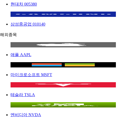
현대차
005380
삼성중공업
010140
해외종목
애플
AAPL
마이크로소프트
MSFT
테슬라
TSLA
엔비디아
NVDA