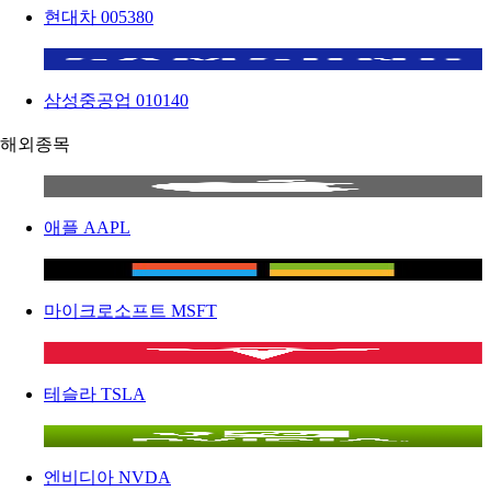
현대차
005380
삼성중공업
010140
해외종목
애플
AAPL
마이크로소프트
MSFT
테슬라
TSLA
엔비디아
NVDA