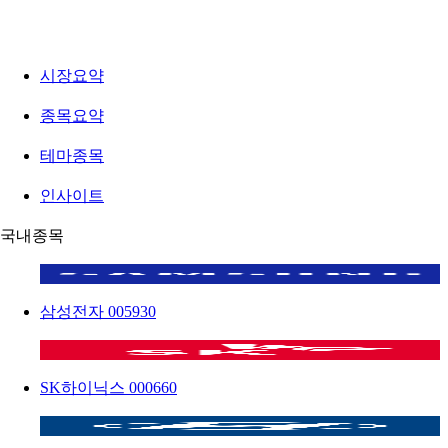
시장요약
종목요약
테마종목
인사이트
국내종목
삼성전자
005930
SK하이닉스
000660