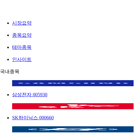
시장요약
종목요약
테마종목
인사이트
국내종목
삼성전자
005930
SK하이닉스
000660