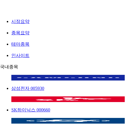
시장요약
종목요약
테마종목
인사이트
국내종목
삼성전자
005930
SK하이닉스
000660