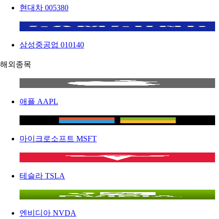
현대차
005380
삼성중공업
010140
해외종목
애플
AAPL
마이크로소프트
MSFT
테슬라
TSLA
엔비디아
NVDA