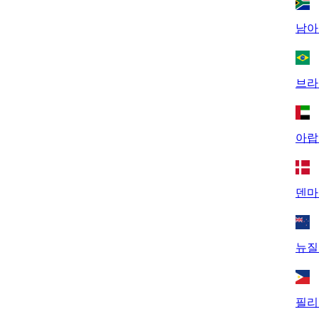
남아
브라
아랍
덴마
뉴질
필리