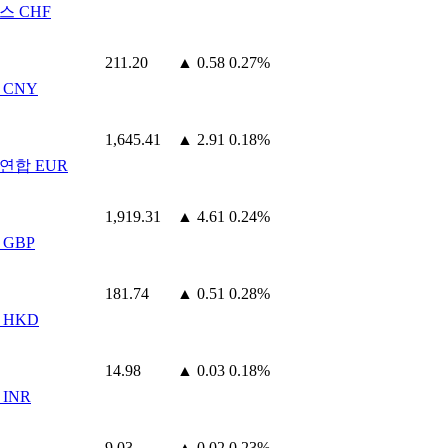
스 CHF
211.20
▲ 0.58
0.27%
 CNY
1,645.41
▲ 2.91
0.18%
연합 EUR
1,919.31
▲ 4.61
0.24%
 GBP
181.74
▲ 0.51
0.28%
 HKD
14.98
▲ 0.03
0.18%
INR
9.03
▲ 0.02
0.23%