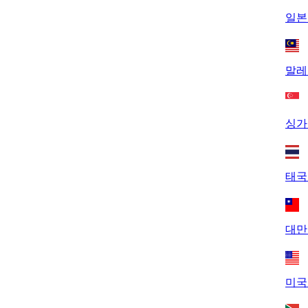
일본 
말레
싱가
태국
대만
미국