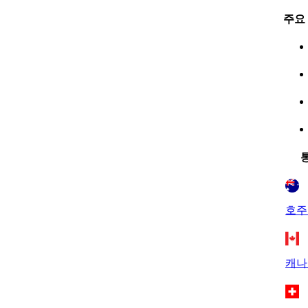
주요
호주
캐나