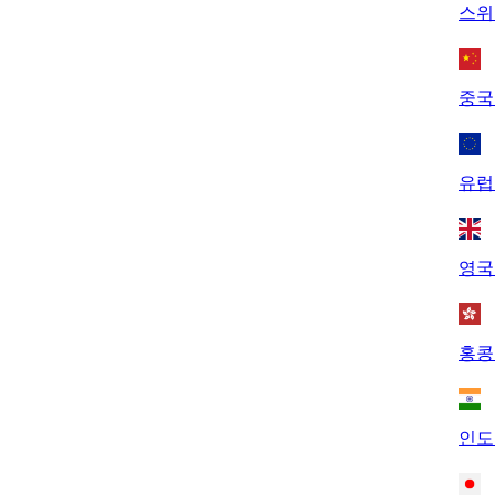
스위
중국
유럽
영국
홍콩
인도 