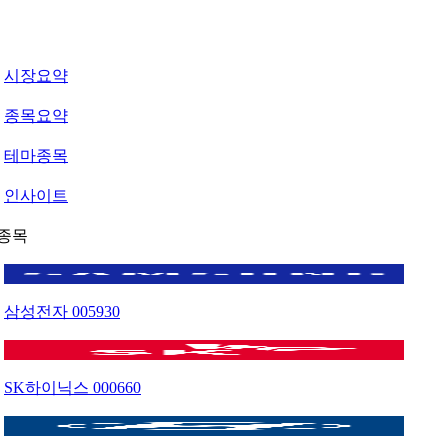
시장요약
종목요약
테마종목
인사이트
종목
삼성전자
005930
SK하이닉스
000660