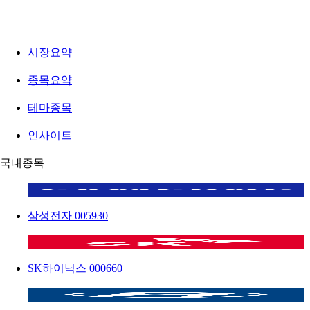
시장요약
종목요약
테마종목
인사이트
국내종목
삼성전자
005930
SK하이닉스
000660