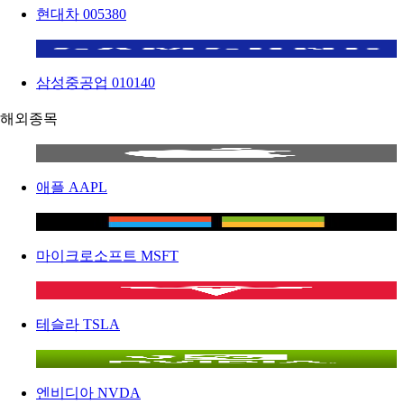
현대차
005380
삼성중공업
010140
해외종목
애플
AAPL
마이크로소프트
MSFT
테슬라
TSLA
엔비디아
NVDA