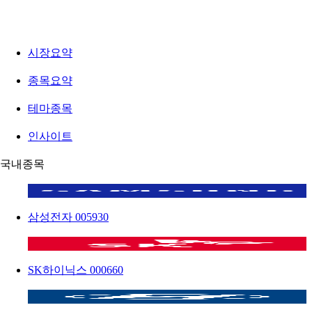
시장요약
종목요약
테마종목
인사이트
국내종목
삼성전자
005930
SK하이닉스
000660