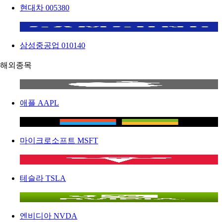
현대차
005380
삼성중공업
010140
해외종목
애플
AAPL
마이크로소프트
MSFT
테슬라
TSLA
엔비디아
NVDA