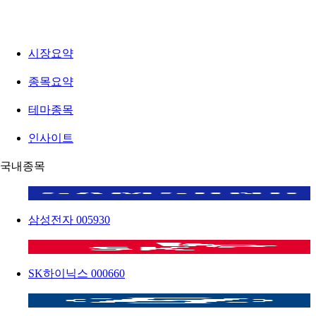
시장요약
종목요약
테마종목
인사이트
국내종목
삼성전자
005930
SK하이닉스
000660