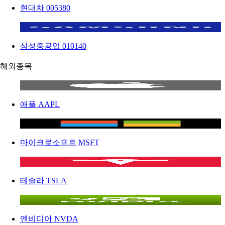
현대차
005380
삼성중공업
010140
해외종목
애플
AAPL
마이크로소프트
MSFT
테슬라
TSLA
엔비디아
NVDA