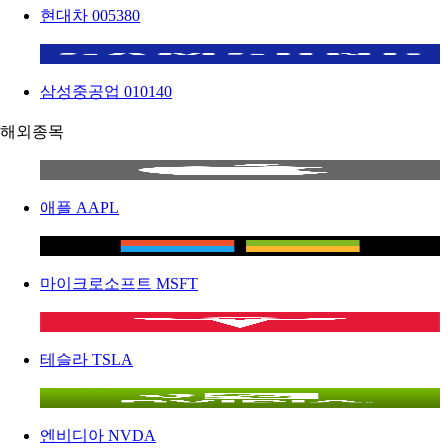
현대차
005380
삼성중공업
010140
해외종목
애플
AAPL
마이크로소프트
MSFT
테슬라
TSLA
엔비디아
NVDA