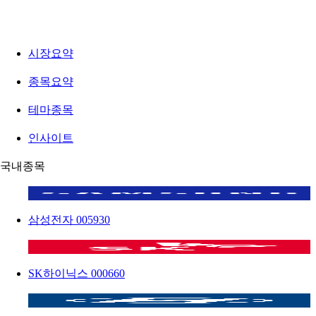
시장요약
종목요약
테마종목
인사이트
국내종목
삼성전자
005930
SK하이닉스
000660