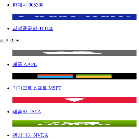
현대차
005380
삼성중공업
010140
해외종목
애플
AAPL
마이크로소프트
MSFT
테슬라
TSLA
엔비디아
NVDA