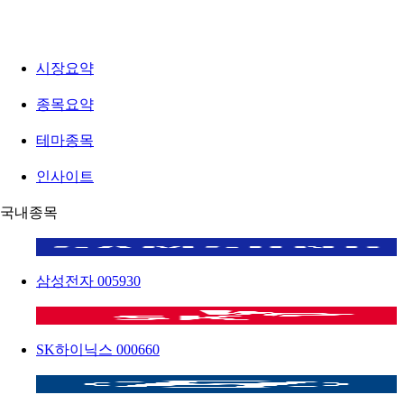
시장요약
종목요약
테마종목
인사이트
국내종목
삼성전자
005930
SK하이닉스
000660