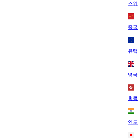
스위
중국
유럽
영국
홍콩
인도 