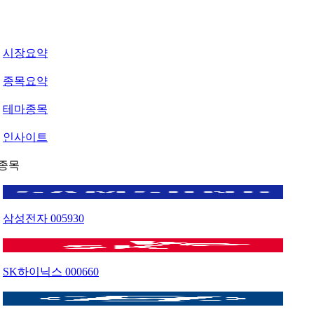
시장요약
종목요약
테마종목
인사이트
종목
삼성전자
005930
SK하이닉스
000660