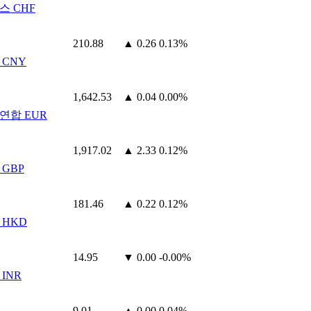
스 CHF
210.88
▲ 0.26
0.13%
 CNY
1,642.53
▲ 0.04
0.00%
연합 EUR
1,917.02
▲ 2.33
0.12%
 GBP
181.46
▲ 0.22
0.12%
 HKD
14.95
▼ 0.00
-0.00%
INR
9.01
▲ 0.00
0.04%