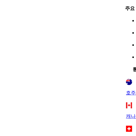
주요
호주
캐나