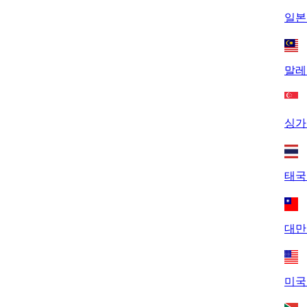
일본 
말레
싱가
태국
대만
미국