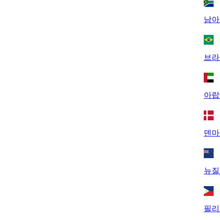
남아
브라
아랍
덴마
뉴질
필리