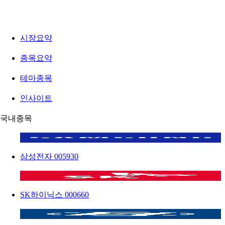
시장요약
종목요약
테마종목
인사이트
국내종목
삼성전자
005930
SK하이닉스
000660