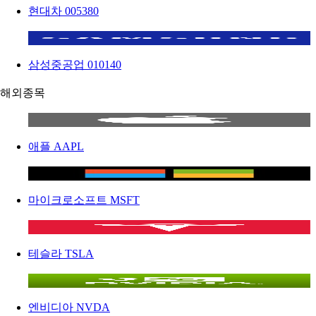
현대차
005380
삼성중공업
010140
해외종목
애플
AAPL
마이크로소프트
MSFT
테슬라
TSLA
엔비디아
NVDA