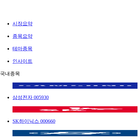
시장요약
종목요약
테마종목
인사이트
국내종목
삼성전자
005930
SK하이닉스
000660