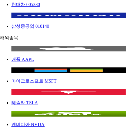
현대차
005380
삼성중공업
010140
해외종목
애플
AAPL
마이크로소프트
MSFT
테슬라
TSLA
엔비디아
NVDA