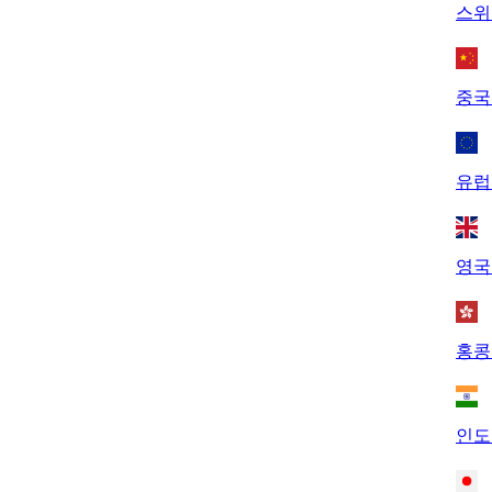
스위
중국
유럽
영국
홍콩
인도 