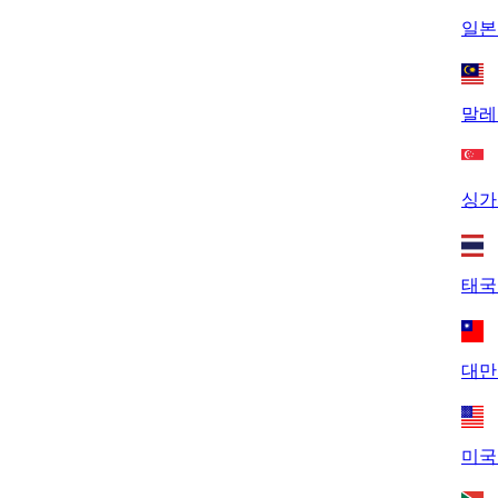
일본 
말레
싱가
태국
대만
미국