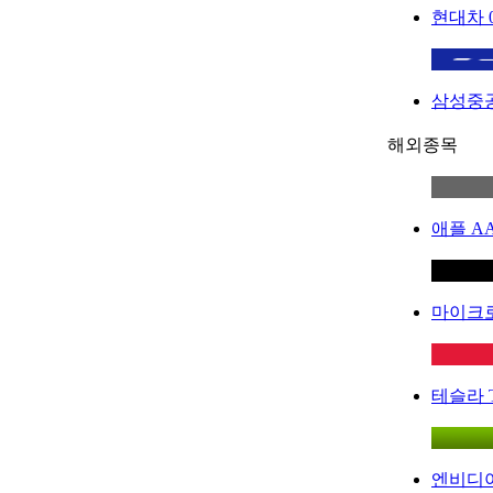
현대차
삼성중
해외종목
애플
A
마이크
테슬라
엔비디