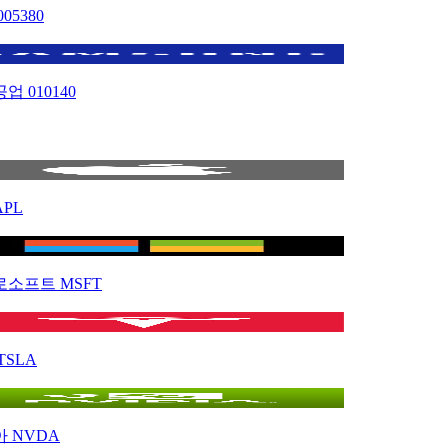
005380
공업
010140
APL
로소프트
MSFT
TSLA
아
NVDA