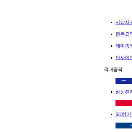
시장지
종목요
테마종
인사이
국내종목
삼성전
SK하