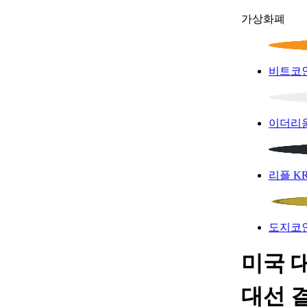
가상화폐
비트코
이더리
리플
K
도지코
미국 대
대선 