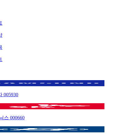
표
약
목
트
자
005930
이닉스
000660